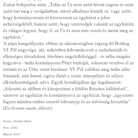
Zsinat befejezése után: „Talán az Úr nem azért hívott engem és nem
azért tart meg e szolgálatban, mivel alkalmas lennék rá, vagy azért,
hogy kormányozzam és kivezessem az egyházat a jelen
nehézségekből, hanem azért, hogy szenvedjek valamit az egyházért,
és világos legyen, hogy ő, az Úr és nem más vezeti és menti meg az
egyházat."
A pápa hangsúlyozta: ebben az alázatosságban ragyog fel Boldog
VI. Pál nagysága, aki, miközben kibontakozott a szekularizált és
ellenséges társadalom, türelmes nagylelkűséggel - és néha magára
hagyatva - tudta kormányozni Péter bárkáját, sohasem veszítve el az
örömet és az Úrba vetett bizalmat. VI. Pál valóban meg tudta adni
Istennek, ami Istené, egész életét a szent, ünnepélyes és súlyos
elkötelezettségnek adva. Egyik homíliájában így fogalmazott:
„folytatni az időben és kiterjeszteni a földön Krisztus küldetését",
szeretve az egyházat és kormányozva az egyházat, hogy „egyszerre
legyen minden ember szerető édesanyja és az üdvösség kiosztója"
(
Ecclesiam suam
, előszó).
Forrás: Vatikáni Rádió
Fotó: ANSA
Magyar Kurír