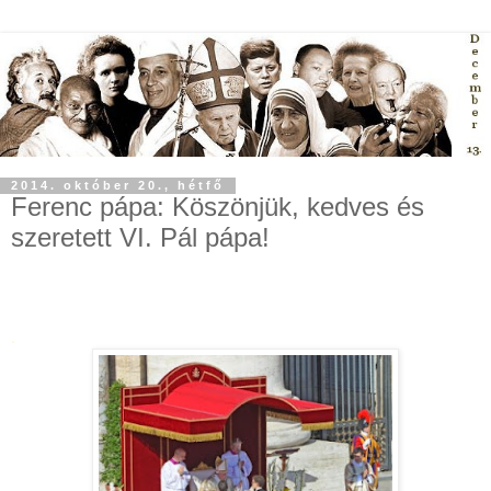
2014. október 20., hétfő
Ferenc pápa: Köszönjük, kedves és
szeretett VI. Pál pápa!
.