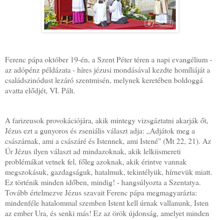
Ferenc pápa október 19-én, a Szent Péter téren a napi evangélium -
az adópénz példázata - híres jézusi mondásával kezdte homíliáját a
családszinódust lezáró szentmisén, melynek keretében boldoggá
avatta elődjét, VI. Pált.
A farizeusok provokációjára, akik mintegy vizsgáztatni akarják őt,
Jézus ezt a gunyoros és zseniális választ adja: „Adjátok meg a
császárnak, ami a császáré és Istennek, ami Istené" (Mt 22, 21). Az
Úr Jézus ilyen választ ad mindazoknak, akik lelkiismereti
problémákat vetnek fel, főleg azoknak, akik érintve vannak
megszokásuk, gazdagságuk, hatalmuk, tekintélyük, hírnevük miatt.
Ez történik minden időben, mindig! - hangsúlyozta a Szentatya.
Tovább értelmezve Jézus szavait Ferenc pápa megmagyarázta:
mindenféle hatalommal szemben Istent kell úrnak vallanunk, Isten
az ember Ura, és senki más! Ez az örök újdonság, amelyet minden