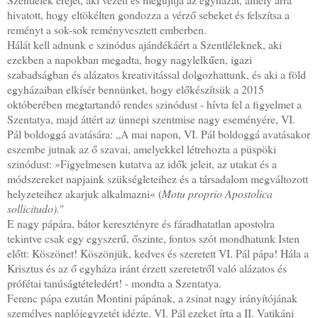
hivatott, hogy eltökélten gondozza a vérző sebeket és felszítsa a
reményt a sok-sok reményvesztett emberben.
Hálát kell adnunk e szinódus ajándékáért a Szentléleknek, aki
ezekben a napokban megadta, hogy nagylelkűen, igazi
szabadságban és alázatos kreativitással dolgozhattunk, és aki a föld
egyházaiban elkísér bennünket, hogy előkészítsük a 2015
októberében megtartandó rendes szinódust - hívta fel a figyelmet a
Szentatya, majd áttért az ünnepi szentmise nagy eseményére, VI.
Pál boldoggá avatására: „A mai napon, VI. Pál boldoggá avatásakor
eszembe jutnak az ő szavai, amelyekkel létrehozta a püspöki
szinódust: »Figyelmesen kutatva az idők jeleit, az utakat és a
módszereket napjaink szükségleteihez és a társadalom megváltozott
helyzeteihez akarjuk alkalmazni« (
Motu proprio Apostolica
sollicitudo).
"
E nagy pápára, bátor keresztényre és fáradhatatlan apostolra
tekintve csak egy egyszerű, őszinte, fontos szót mondhatunk Isten
előtt: Köszönet! Köszönjük, kedves és szeretett VI. Pál pápa! Hála a
Krisztus és az ő egyháza iránt érzett szeretetről való alázatos és
prófétai tanúságtételedért! - mondta a Szentatya.
Ferenc pápa ezután Montini pápának, a zsinat nagy irányítójának
személyes naplójegyzetét idézte. VI. Pál ezeket írta a II. Vatikáni