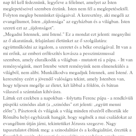
nap fel kell fedeznünk, legyőzve a félelmet, amelyet az Isten
meglepetéseivel szemben érzünk. Isten nem fél a meglepetésektől.
Folyton meglep bennünket újságaival. A keresztény, aki megéli az
evangéliumot, Isten „újdonsága" az egyházban és a világban. Isten
szereti ezt az „újdonságot".
„Megadni Istennek, ami Istené." Ez a mondat ezt jelenti: megnyílni
az ő akaratának, felajánlani életünket az ő szolgálatára:
együttműködni az irgalom, a szeretet és a béke országával. Itt van a
mi erőnk, az emberi erőfeszítés kovásza a pesszimizmussal
szemben, amely eluralkodik a világban - mutatott rá a pápa. - Itt van
reménységünk, mert Istenbe vetett reményünk nem elmenekülés a
világból, nem alibi. Munkálkodva megadjuk Istennek, ami Istené. A
keresztény ezért a jövendő valóságra tekint, amely Istenben van,
hogy teljesen megélje az életet, két lábbal a földön, és bátran
válaszol a számtalan kihívásra.
Láttuk ezt ezekben a napokban - folytatta Ferenc pápa - a rendkívüli
püspöki szinódus alatt (a „szinódus" ezt jelenti: „együtt menni
előre"). Pásztorok és világiak a világ minden részéről elhozták ide
Rómába helyi egyházaik hangját, hogy segítsék a mai családokat az
evangélium útján járni, tekintetüket Jézusra szegezve. Nagy
tapasztalatot éltünk meg: a szinodalitást és a kollegialitást, éreztük a
Szentlélek erejét, aki vezeti és megújítja az egyházat, amely arra